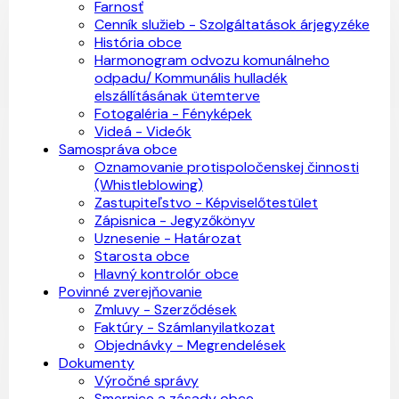
Farnosť
Cenník služieb - Szolgáltatások árjegyzéke
História obce
Harmonogram odvozu komunálneho
odpadu/ Kommunális hulladék
elszállításának ütemterve
Fotogaléria - Fényképek
Videá - Videók
Samospráva obce
Oznamovanie protispoločenskej činnosti
(Whistleblowing)
Zastupiteľstvo - Képviselőtestület
Zápisnica - Jegyzőkönyv
Uznesenie - Határozat
Starosta obce
Hlavný kontrolór obce
Povinné zverejňovanie
Zmluvy - Szerződések
Faktúry - Számlanyilatkozat
Objednávky - Megrendelések
Dokumenty
Výročné správy
Smernice a zásady obce