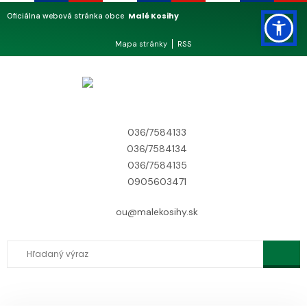
Malé Kosihy
Oficiálna webová stránka obce
Mapa stránky
RSS
036/7584133
036/7584134
036/7584135
0905603471
ou@malekosihy.sk