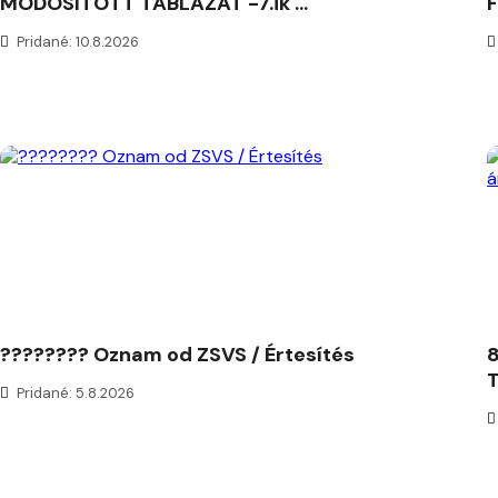
MÓDOSÍTOTT TÁBLÁZAT -7.ik ...
F
Pridané: 10.8.2026
???????? Oznam od ZSVS / Értesítés
8
T
Pridané: 5.8.2026