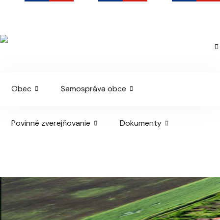
Malé Kosihy
Oficiálna webová stránka obce
Obec
Samospráva obce
Povinné zverejňovanie
Dokumenty
Stavebná úradovňa agendy a ŽP
Kontakt