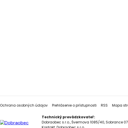
Ochrana osobných údajov
Prehlásenie o prístupnosti
RSS
Mapa str
Technický prevádzkovateľ:
Dobraobec s.r.o., Švermova 1085/40, Sobrance 07
Kontakt:
Dobraobec s.r.o.