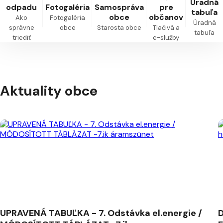
Úradná
odpadu
Fotogaléria
Samospráva
pre
tabuľa
obce
občanov
Ako
Fotogaléria
Úradná
správne
obce
Starosta obce
Tlačivá a
tabuľa
triediť
e-služby
Aktuality obce
UPRAVENÁ TABUĽKA - 7. Odstávka el.energie /
D