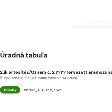
Zobraziť všetky akt
Úradná tabuľa
2.ik értesítés/Oznam č. 2 ????Tervezett áramszünet
Vyvesené: 13.7.2026 | Dátum zvesenia: 14.7.2026
Prílohy
5bd05_august 5,7.pdf