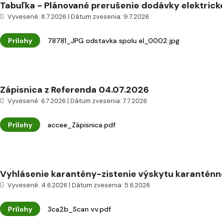
Tabuľka - Plánované prerušenie dodávky elektrickej
Vyvesené: 8.7.2026 | Dátum zvesenia: 9.7.2026
Prílohy
78781_JPG odstavka spolu el_0002.jpg
Zápisnica z Referenda 04.07.2026
Vyvesené: 6.7.2026 | Dátum zvesenia: 7.7.2026
Prílohy
accee_Zápisnica.pdf
Vyhlásenie karantény-zistenie výskytu karanténn
Vyvesené: 4.6.2026 | Dátum zvesenia: 5.6.2026
Prílohy
3ca2b_Scan vv.pdf