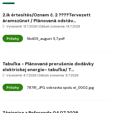
2.ik értesítés/Oznam č. 2 ????Tervezett
áramszünet / Plánovaná odstáv...
Vyvesené: 13.7.2026 | Dátum zvesenia: 14.7.2026
Prílohy
5bd05_august 5,7.pdf
Tabuľka - Plánované prerušenie dodávky
elektrickej energie- tabuľka/ T...
Vyvesené: 8.7.2026 | Dátum zvesenia: 9.7.2026
Prílohy
78781_JPG odstavka spolu el_0002.jpg
Zápisnica z Referenda 04.07.2026