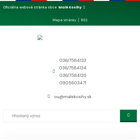
Malé Kosihy
Oficiálna webová stránka obce
Mapa stránky
RSS
036/7584133
036/7584134
036/7584135
0905603471
ou@malekosihy.sk