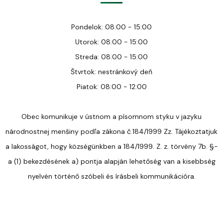
Pondelok: 08:00 - 15:00
Utorok: 08:00 - 15:00
Streda: 08:00 - 15:00
Štvrtok: nestránkový deň
Piatok: 08:00 - 12:00
Obec komunikuje v ústnom a písomnom styku v jazyku
národnostnej menšiny podľa zákona č.184/1999 Zz. Tájékoztatjuk
a lakosságot, hogy községünkben a 184/1999. Z. z. törvény 7b. §-
a (1) bekezdésének a) pontja alapján lehetőség van a kisebbség
nyelvén történő szóbeli és írásbeli kommunikációra.