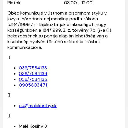
Piatok
08:00 - 12:00
Obec komunikuje v ústnom a písomnom styku v
jazyku národnostnej menšiny podľa zákona
č.184/1999 Zz. Tájékoztatjuk a lakosságot, hogy
községünkben a 184/1999. Z. z. törvény 7b. §-a (1)
bekezdésének a) pontja alapján lehetőség van a
kisebbség nyelvén történő szóbeli és írásbeli
kommunikációra.
036/7584133
036/7584134
036/7584135
0905603471
ou@malekosihy.sk
Malé Kosihy 3