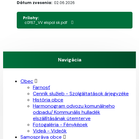
Dátum zvesenia:
02.06.2026
Prílohy:
c0f67_VV elspol sk.pdf
Navigácia
Obec
Farnosť
Cenník služieb - Szolgáltatások árjegyzéke
História obce
Harmonogram odvozu komunálneho
odpadu/ Kommunális hulladék
elszállításának ütemterve
Fotogaléria - Fényképek
Videá - Videók
Samospráva obce