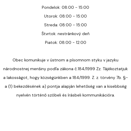
Pondelok: 08:00 - 15:00
Utorok: 08:00 - 15:00
Streda: 08:00 - 15:00
Štvrtok: nestránkový deň
Piatok: 08:00 - 12:00
Obec komunikuje v ústnom a písomnom styku v jazyku
národnostnej menšiny podľa zákona č.184/1999 Zz. Tájékoztatjuk
a lakosságot, hogy községünkben a 184/1999. Z. z. törvény 7b. §-
a (1) bekezdésének a) pontja alapján lehetőség van a kisebbség
nyelvén történő szóbeli és írásbeli kommunikációra.