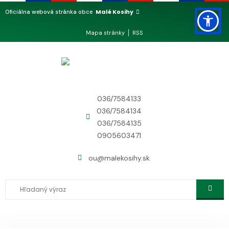
Malé Kosihy
Oficiálna webová stránka obce
Mapa stránky
RSS
036/7584133
036/7584134
036/7584135
0905603471
ou@malekosihy.sk