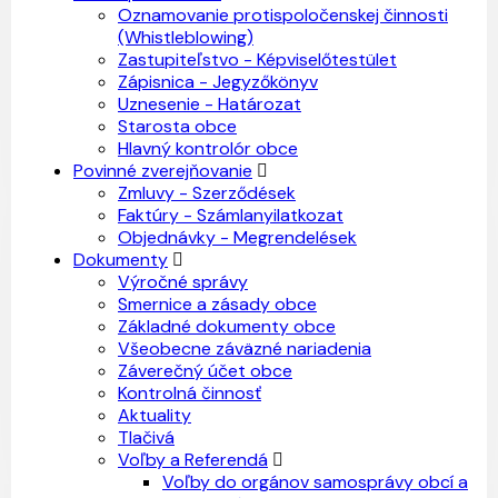
Oznamovanie protispoločenskej činnosti
(Whistleblowing)
Zastupiteľstvo - Képviselőtestület
Zápisnica - Jegyzőkönyv
Uznesenie - Határozat
Starosta obce
Hlavný kontrolór obce
Povinné zverejňovanie
Zmluvy - Szerződések
Faktúry - Számlanyilatkozat
Objednávky - Megrendelések
Dokumenty
Výročné správy
Smernice a zásady obce
Základné dokumenty obce
Všeobecne záväzné nariadenia
Záverečný účet obce
Kontrolná činnosť
Aktuality
Tlačivá
Voľby a Referendá
Voľby do orgánov samosprávy obcí a