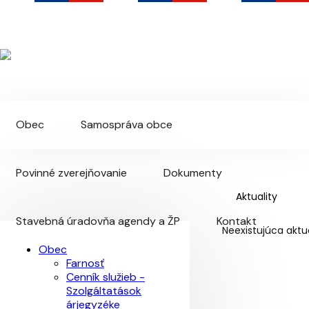
Malé Kosihy
Oficiálna webová stránka obce
Obec
Samospráva obce
Povinné zverejňovanie
Dokumenty
Aktuality
Navigácia
Stavebná úradovňa agendy a ŽP
Kontakt
Neexistujúca aktua
Obec
Farnosť
Cenník služieb -
Szolgáltatások
árjegyzéke