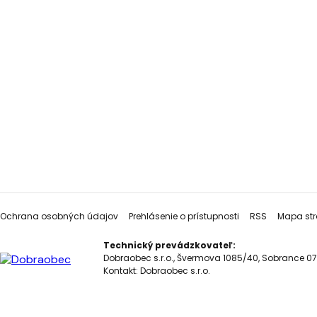
Ochrana osobných údajov
Prehlásenie o prístupnosti
RSS
Mapa str
Technický prevádzkovateľ:
Dobraobec s.r.o., Švermova 1085/40, Sobrance 07
Kontakt:
Dobraobec s.r.o.