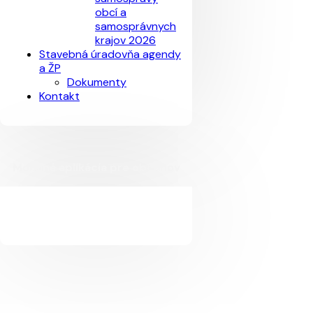
obcí a
samosprávnych
krajov 2026
Stavebná úradovňa agendy
a ŽP
Dokumenty
Kontakt
Mobilná aplikácia pre občanov