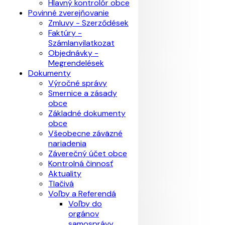
Hlavný kontrolór obce
Povinné zverejňovanie
Zmluvy - Szerződések
Faktúry -
Számlanyilatkozat
Objednávky -
Megrendelések
Dokumenty
Výročné správy
Smernice a zásady
obce
Základné dokumenty
obce
Všeobecne záväzné
nariadenia
Záverečný účet obce
Kontrolná činnosť
Aktuality
Tlačivá
Voľby a Referendá
Voľby do
orgánov
samosprávy