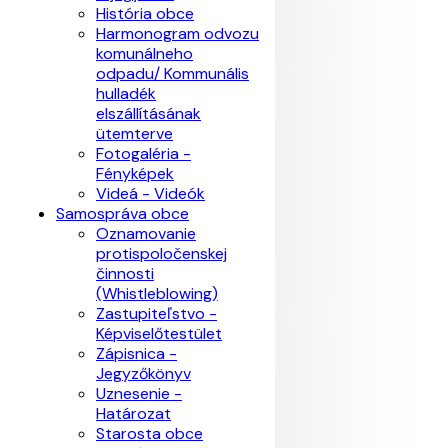
História obce
Harmonogram odvozu
komunálneho
odpadu/ Kommunális
hulladék
elszállításának
ütemterve
Fotogaléria -
Fényképek
Videá - Videók
Samospráva obce
Oznamovanie
protispoločenskej
činnosti
(Whistleblowing)
Zastupiteľstvo -
Képviselőtestület
Zápisnica -
Jegyzőkönyv
Uznesenie -
Határozat
Starosta obce