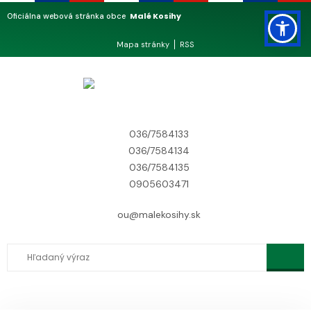
Malé Kosihy
Oficiálna webová stránka obce
Mapa stránky
RSS
036/7584133
036/7584134
036/7584135
0905603471
ou@malekosihy.sk