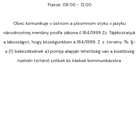
Piatok: 08:00 - 12:00
Obec komunikuje v ústnom a písomnom styku v jazyku
národnostnej menšiny podľa zákona č.184/1999 Zz. Tájékoztatjuk
a lakosságot, hogy községünkben a 184/1999. Z. z. törvény 7b. §-
a (1) bekezdésének a) pontja alapján lehetőség van a kisebbség
nyelvén történő szóbeli és írásbeli kommunikációra.