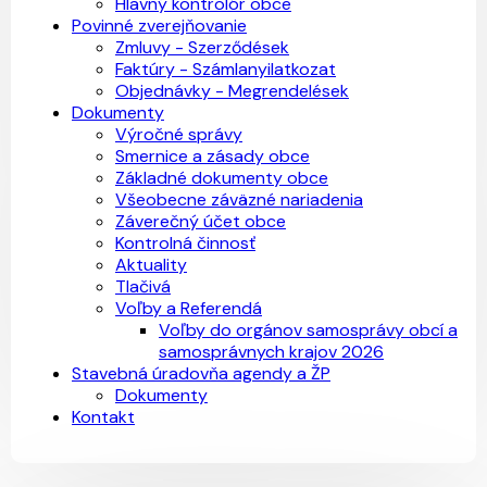
Hlavný kontrolór obce
Povinné zverejňovanie
Zmluvy - Szerződések
Faktúry - Számlanyilatkozat
Objednávky - Megrendelések
Dokumenty
Výročné správy
Smernice a zásady obce
Základné dokumenty obce
Všeobecne záväzné nariadenia
Záverečný účet obce
Kontrolná činnosť
Aktuality
Tlačivá
Voľby a Referendá
Voľby do orgánov samosprávy obcí a
samosprávnych krajov 2026
Stavebná úradovňa agendy a ŽP
Dokumenty
Kontakt