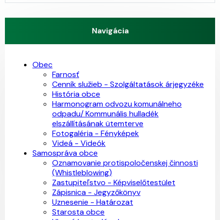
Navigácia
Obec
Farnosť
Cenník služieb - Szolgáltatások árjegyzéke
História obce
Harmonogram odvozu komunálneho
odpadu/ Kommunális hulladék
elszállításának ütemterve
Fotogaléria - Fényképek
Videá - Videók
Samospráva obce
Oznamovanie protispoločenskej činnosti
(Whistleblowing)
Zastupiteľstvo - Képviselőtestület
Zápisnica - Jegyzőkönyv
Uznesenie - Határozat
Starosta obce